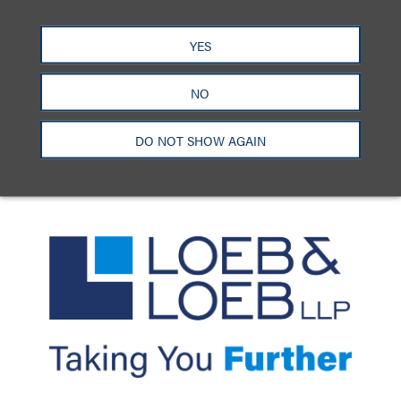
洛杉矶
纽约
芝加哥
那什维尔
YES
华盛顿特区
旧金山
泰森斯
代表处
香港
NO
LinkedIn
Facebook
X
YouTube
联系我们
隐私政策
使用条款
订阅中心
DO NOT SHOW AGAIN