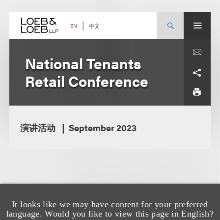
Skip
to
content
中文
EN
National Tenants
Retail Conference
演讲活动
September 2023
It looks like we may have content for your preferred
language. Would you like to view this page in English?