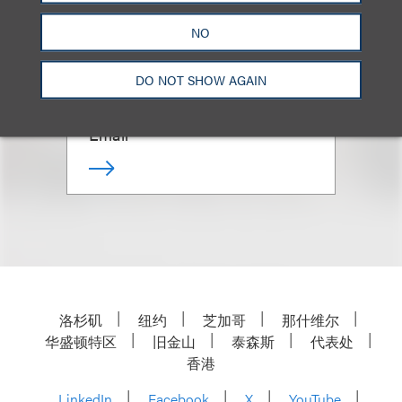
Hammervold
NO
(
she/her
)
DO NOT SHOW AGAIN
资深顾问律师
+1.312.464.3349
Email
洛杉矶
纽约
芝加哥
那什维尔
华盛顿特区
旧金山
泰森斯
代表处
香港
LinkedIn
Facebook
X
YouTube