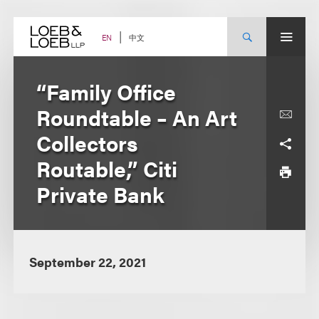
Skip
to
content
中文
EN
“Family Office
Roundtable – An Art
Collectors
Routable,” Citi
Private Bank
September 22, 2021