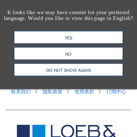
It looks like we may have content for your preferred
language. Would you like to view this page in English?
YES
NO
洛杉矶
纽约
芝加哥
那什维尔
华盛顿特区
旧金山
泰森斯
代表处
DO NOT SHOW AGAIN
香港
LinkedIn
Facebook
X
YouTube
联系我们
隐私政策
使用条款
订阅中心