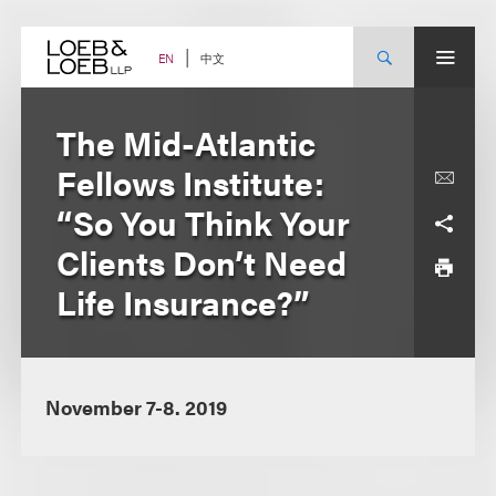
Skip
to
content
中文
EN
The Mid-Atlantic
Fellows Institute:
“So You Think Your
Clients Don’t Need
Life Insurance?”
November 7-8. 2019