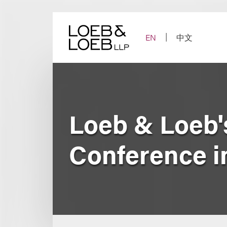
Skip
to
content
EN
中文
Loeb & Loeb'
Conference i