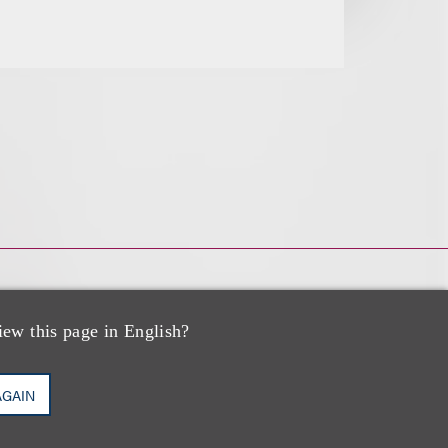
iew this page in English?
AGAIN
o