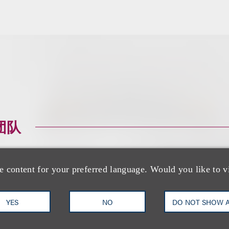
团队
e content for your preferred language. Would you like to v
YES
NO
DO NOT SHOW 
Frank D. D'Angel