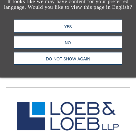
It looks like we may have content for your preferred
language. Would you like to view this page in English?
YES
洛杉矶
纽约
芝加哥
那什维尔
华盛顿特区
旧金山
泰森斯
代表处
NO
香港
DO NOT SHOW AGAIN
LinkedIn
Facebook
X
YouTube
联系我们
隐私政策
使用条款
订阅中心