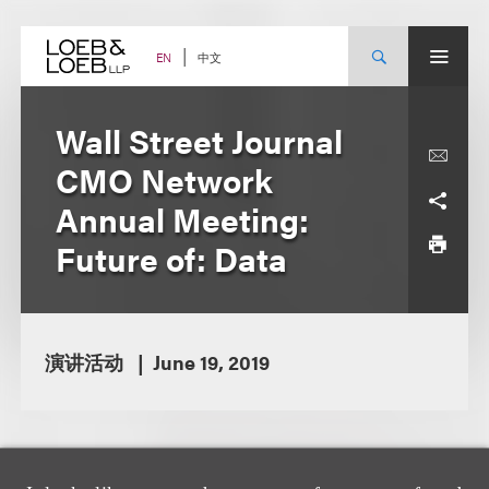
Skip
to
content
中文
EN
Wall Street Journal
CMO Network
Annual Meeting:
Future of: Data
演讲活动
June 19, 2019