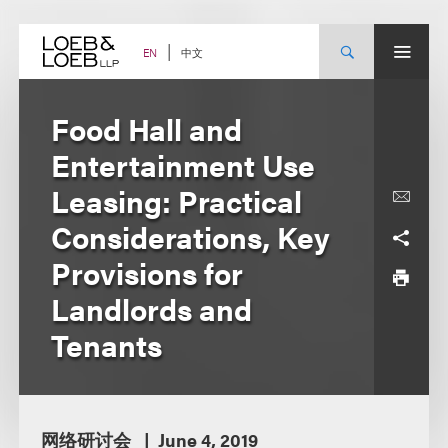
Skip
to
content
中文
EN
Food Hall and
Entertainment Use
Leasing: Practical
Considerations, Key
Provisions for
Landlords and
Tenants
网络研讨会
June 4, 2019