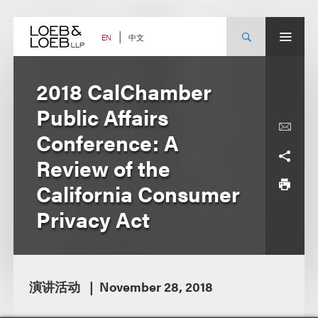
Skip
to
content
中文
EN
2018 CalChamber
Public Affairs
Conference: A
Review of the
California Consumer
Privacy Act
演讲活动
November 28, 2018