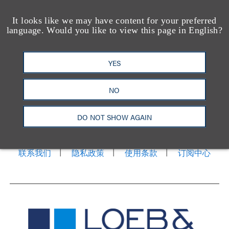
It looks like we may have content for your preferred
language. Would you like to view this page in English?
YES
NO
洛杉矶
纽约
芝加哥
那什维尔
华盛顿特区
旧金山
泰森斯
代表处
DO NOT SHOW AGAIN
香港
LinkedIn
Facebook
X
YouTube
联系我们
隐私政策
使用条款
订阅中心