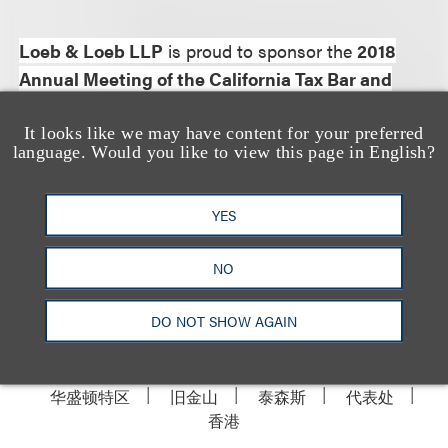
Loeb & Loeb LLP
is proud to sponsor the
2018
Annual Meeting of the California Tax Bar and
California Tax Policy Conference
taking place
from November 7-9, 2018.
It looks like we may have content for your preferred
language. Would you like to view this page in English?
More information will be posted as it becomes
YES
available.
NO
DO NOT SHOW AGAIN
洛杉矶
纽约
芝加哥
那什维尔
华盛顿特区
旧金山
泰森斯
代表处
香港