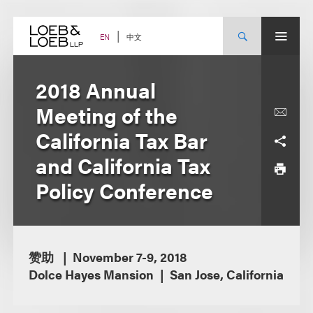
Skip
to
content
中文
EN
2018 Annual
Meeting of the
California Tax Bar
and California Tax
Policy Conference
赞助
November 7-9, 2018
Dolce Hayes Mansion
San Jose, California