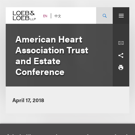
Skip
to
content
中文
EN
American Heart
Association Trust
and Estate
Conference
April 17, 2018