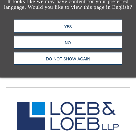
It looks like we may have content for your preferred
language. Would you like to view this page in English?
YES
洛杉矶
纽约
芝加哥
那什维尔
华盛顿特区
旧金山
泰森斯
代表处
NO
香港
DO NOT SHOW AGAIN
LinkedIn
Facebook
X
YouTube
联系我们
隐私政策
使用条款
订阅中心