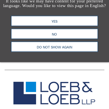
It looks like we may have content for your preferred
language. Would you like to view this page in English?
YES
洛杉矶
纽约
芝加哥
那什维尔
华盛顿特区
旧金山
泰森斯
代表处
NO
香港
DO NOT SHOW AGAIN
LinkedIn
Facebook
X
YouTube
联系我们
隐私政策
使用条款
订阅中心