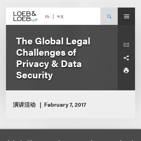
Skip
to
content
中文
EN
The Global Legal
Challenges of
Privacy & Data
Security
演讲活动
February 7, 2017