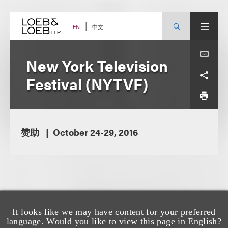
Skip
to
content
中文
EN
New York Television
Festival (NYTVF)
赞助
October 24-29, 2016
It looks like we may have content for your preferred
language. Would you like to view this page in English?