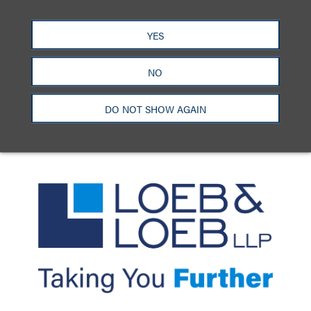
洛杉矶
纽约
芝加哥
那什维尔
YES
华盛顿特区
旧金山
泰森斯
代表处
香港
NO
LinkedIn
Facebook
X
YouTube
联系我们
隐私政策
使用条款
订阅中心
DO NOT SHOW AGAIN