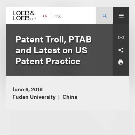
Skip
to
content
中文
EN
Patent Troll, PTAB
and Latest on US
Patent Practice
June 6, 2016
Fudan University
China