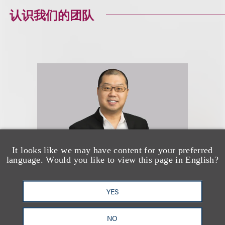
认识我们的团队
It looks like we may have content for your preferred
language. Would you like to view this page in English?
Arthur T. Yuan
YES
NO
资深顾问律师