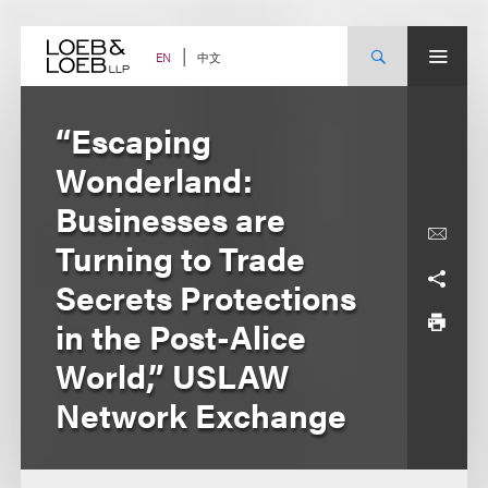
Skip
to
content
中文
EN
“Escaping
Wonderland:
Businesses are
Turning to Trade
Secrets Protections
in the Post-Alice
World,” USLAW
Network Exchange