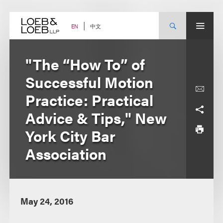
Skip
to
content
中文
EN
"The “How To” of
Successful Motion
Practice: Practical
Advice & Tips," New
York City Bar
Association
May 24, 2016