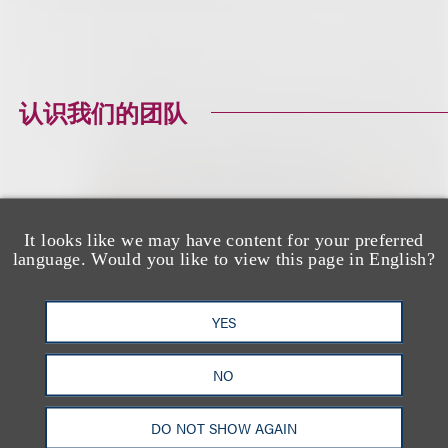
认识我们的团队
Christine M.
It looks like we may have content for your preferred
language. Would you like to view this page in English?
Rodriguez
Senior Counsel
YES
+1.212.407.4128
NO
Email
DO NOT SHOW AGAIN