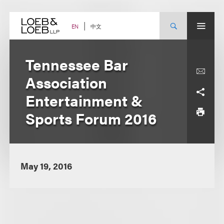
Skip
to
content
中文
EN
Tennessee Bar
Association
Entertainment &
Sports Forum 2016
May 19, 2016