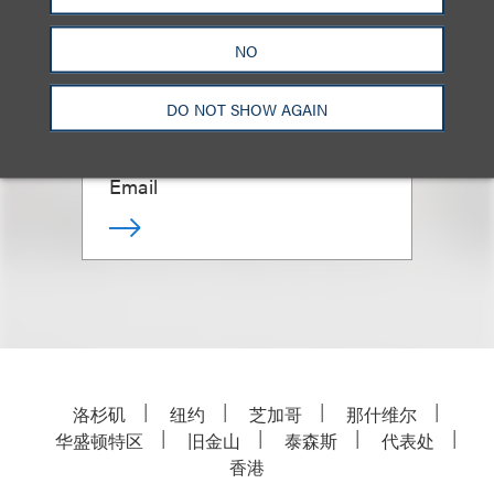
NO
Natan J. Leyva
DO NOT SHOW AGAIN
合伙人
+1.202.618.5013
Email
洛杉矶
纽约
芝加哥
那什维尔
华盛顿特区
旧金山
泰森斯
代表处
香港