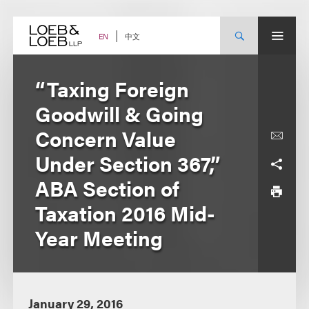
Skip
to
content
中文
EN
“Taxing Foreign
Goodwill & Going
Concern Value
Under Section 367,”
ABA Section of
Taxation 2016 Mid-
Year Meeting
January 29, 2016