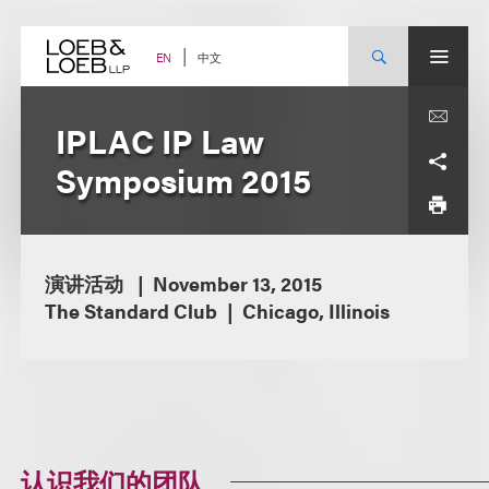
Skip
to
content
中文
EN
IPLAC IP Law
Symposium 2015
演讲活动
November 13, 2015
The Standard Club
Chicago, Illinois
认识我们的团队