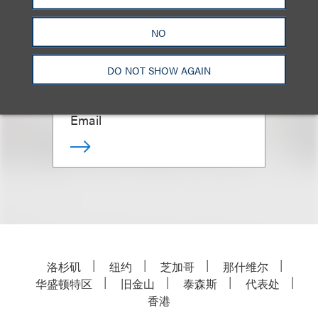
NO
Oleg (Alex) Stolyar
DO NOT SHOW AGAIN
合伙人
+1.310.282.2291
Email
洛杉矶
纽约
芝加哥
那什维尔
华盛顿特区
旧金山
泰森斯
代表处
香港