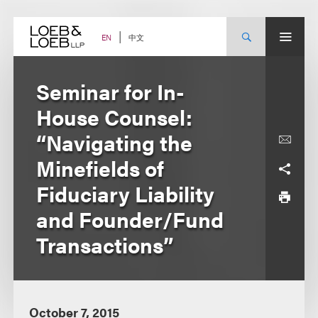
Skip
to
content
中文
EN
Seminar for In-
House Counsel:
“Navigating the
Minefields of
Fiduciary Liability
and Founder/Fund
Transactions”
October 7, 2015