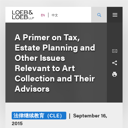
Skip
to
content
中文
EN
A Primer on Tax,
Estate Planning and
Other Issues
Relevant to Art
Collection and Their
Advisors
法律继续教育（CLE）
September 16,
2015