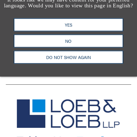
language. Would you like to view this page in English?
YES
洛杉矶
纽约
芝加哥
那什维尔
华盛顿特区
旧金山
泰森斯
代表处
NO
香港
DO NOT SHOW AGAIN
LinkedIn
Facebook
X
YouTube
联系我们
隐私政策
使用条款
订阅中心