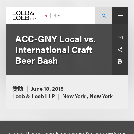
Skip
to
content
中文
EN
ACC-GNY Local vs.
International Craft
Beer Bash
赞助
June 18, 2015
Loeb & Loeb LLP
New York , New York
It looks like we may have content for your preferred