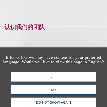
认识我们的团队
Christine M.
It looks like we may have content for your preferred
language. Would you like to view this page in English?
Rodriguez
Senior Counsel
YES
+1.212.407.4128
NO
Email
DO NOT SHOW AGAIN