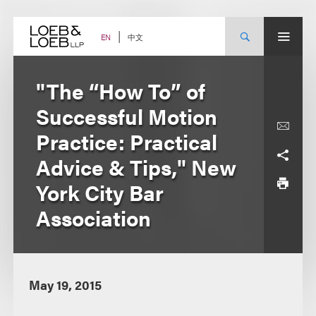
Skip
to
content
中文
EN
"The “How To” of
Successful Motion
Practice: Practical
Advice & Tips," New
York City Bar
Association
May 19, 2015