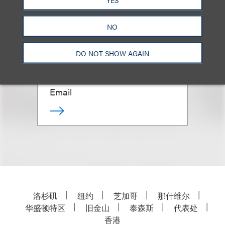
Jason R. Lilien
NO
Co-Chair, Nonprofits & Tax-
DO NOT SHOW AGAIN
Exempt Organizations
+1.212.407.4911
Email
洛杉矶
纽约
芝加哥
那什维尔
华盛顿特区
旧金山
泰森斯
代表处
香港