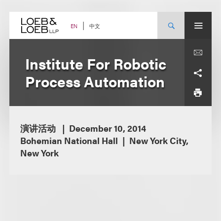
Skip
to
content
中文
EN
Institute For Robotic
Process Automation
演讲活动
December 10, 2014
Bohemian National Hall
New York City,
New York