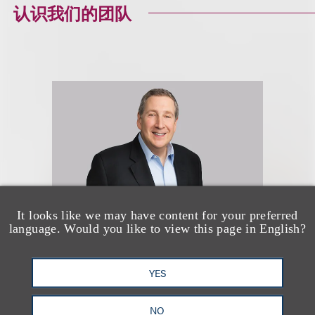
认识我们的团队
It looks like we may have content for your preferred
language. Would you like to view this page in English?
Kenneth A. Adler
YES
(
he/him
)
NO