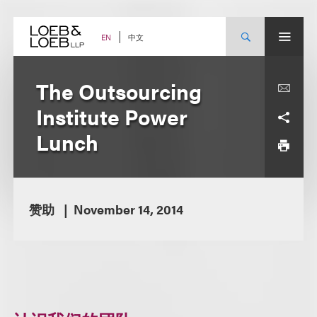
Skip
to
content
中文
EN
The Outsourcing
Institute Power
Lunch
赞助
November 14, 2014