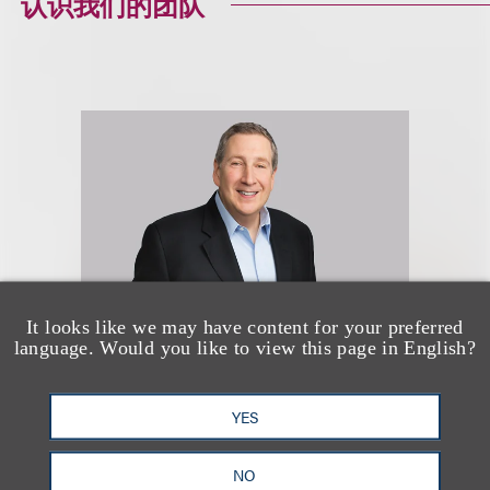
认识我们的团队
It looks like we may have content for your preferred
language. Would you like to view this page in English?
Kenneth A. Adler
YES
(
he/him
)
NO
合伙人