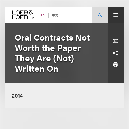
Skip
to
content
中文
EN
Oral Contracts Not
Worth the Paper
They Are (Not)
Written On
2014