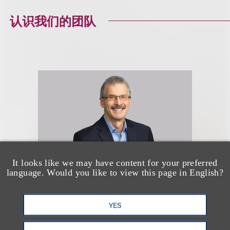
认识我们的团队
It looks like we may have content for your preferred
language. Would you like to view this page in English?
Michael P. Zweig
YES
(
he/him
)