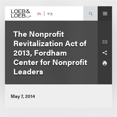
Skip
to
content
中文
EN
The Nonprofit
Revitalization Act of
2013, Fordham
Center for Nonprofit
Leaders
May 7, 2014