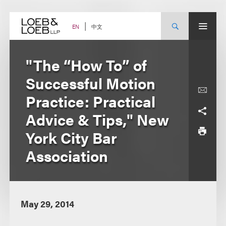
Skip
to
content
中文
EN
"The “How To” of
Successful Motion
Practice: Practical
Advice & Tips," New
York City Bar
Association
May 29, 2014