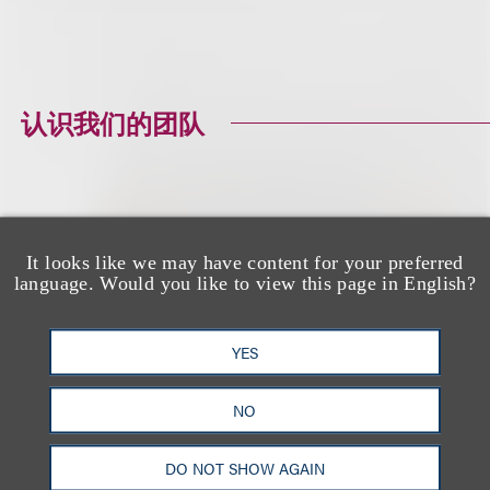
认识我们的团队
Christine M.
It looks like we may have content for your preferred
language. Would you like to view this page in English?
Rodriguez
Senior Counsel
YES
+1.212.407.4128
NO
Email
DO NOT SHOW AGAIN