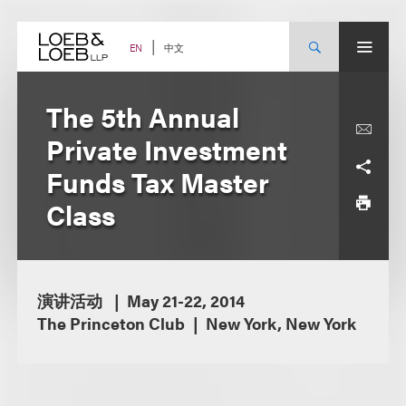
Skip
to
content
中文
EN
The 5th Annual
Private Investment
Funds Tax Master
Class
演讲活动
May 21-22, 2014
The Princeton Club
New York, New York