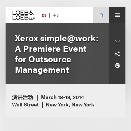
Skip
to
content
中文
EN
Xerox simple@work:
A Premiere Event
for Outsource
Management
演讲活动
March 18-19, 2014
Wall Street
New York, New York