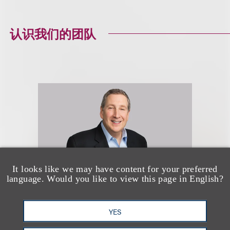
认识我们的团队
It looks like we may have content for your preferred
language. Would you like to view this page in English?
YES
Kenneth A. Adler