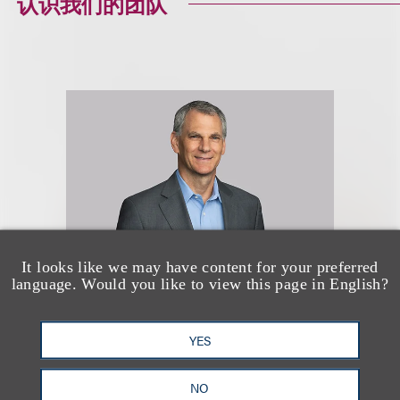
认识我们的团队
It looks like we may have content for your preferred
language. Would you like to view this page in English?
Brian R. Socolow
YES
(
he/him
)
NO
Co-Chair, Sports