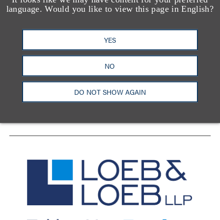
language. Would you like to view this page in English?
YES
洛杉矶
纽约
芝加哥
那什维尔
华盛顿特区
旧金山
泰森斯
代表处
NO
香港
DO NOT SHOW AGAIN
LinkedIn
Facebook
X
YouTube
联系我们
隐私政策
使用条款
订阅中心