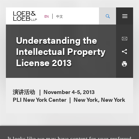
Skip
to
content
中文
EN
Understanding the
Intellectual Property
License 2013
演讲活动
November 4-5, 2013
PLI New York Center
New York, New York
It looks like we may have content for your preferred