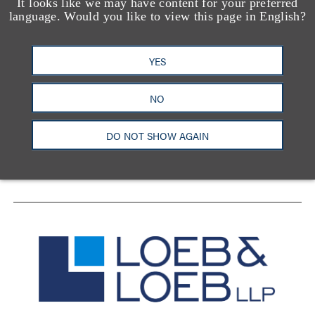
It looks like we may have content for your preferred
language. Would you like to view this page in English?
YES
洛杉矶
纽约
芝加哥
那什维尔
华盛顿特区
旧金山
泰森斯
代表处
NO
香港
DO NOT SHOW AGAIN
LinkedIn
Facebook
X
YouTube
联系我们
隐私政策
使用条款
订阅中心