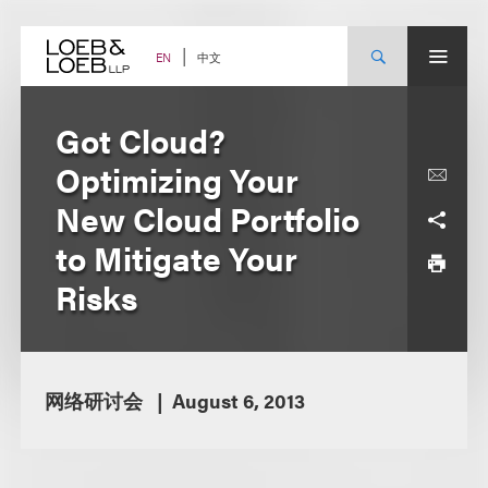
Skip
to
content
中文
EN
Got Cloud?
Optimizing Your
New Cloud Portfolio
to Mitigate Your
Risks
网络研讨会
August 6, 2013