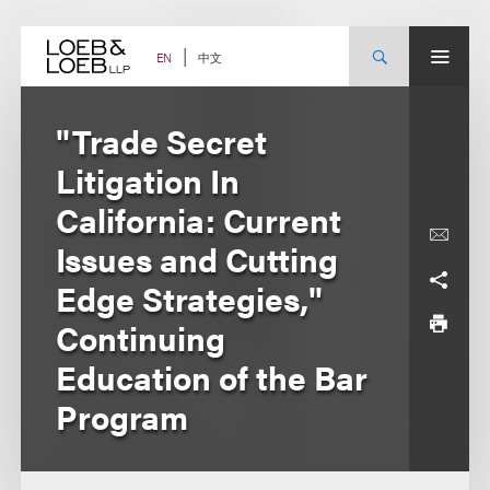
Skip
to
content
中文
EN
"Trade Secret
Litigation In
California: Current
Issues and Cutting
Edge Strategies,"
Continuing
Education of the Bar
Program