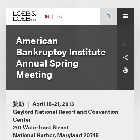
Skip
to
content
中文
EN
American
Bankruptcy Institute
Annual Spring
Meeting
赞助
April 18-21, 2013
Gaylord National Resort and Convention
Center
201 Waterfront Street
National Harbor, Maryland 20745