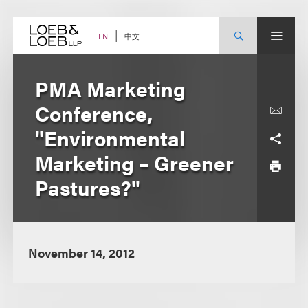
Skip
to
content
中文
EN
PMA Marketing
Conference,
"Environmental
Marketing – Greener
Pastures?"
November 14, 2012