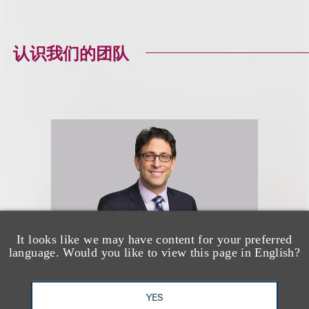
认识我们的团队
It looks like we may have content for your preferred
language. Would you like to view this page in English?
David G. Mallen
YES