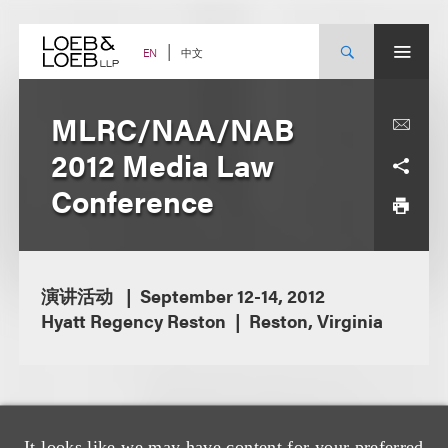
Skip
to
content
中文
EN
MLRC/NAA/NAB
2012 Media Law
Conference
演讲活动
September 12-14, 2012
Hyatt Regency Reston
Reston, Virginia
It looks like we may have content for your preferred