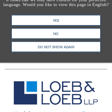
language. Would you like to view this page in English?
YES
洛杉矶
纽约
芝加哥
那什维尔
华盛顿特区
旧金山
泰森斯
代表处
NO
香港
DO NOT SHOW AGAIN
LinkedIn
Facebook
X
YouTube
联系我们
隐私政策
使用条款
订阅中心