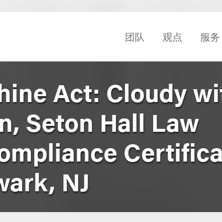
团队
观点
服务
hine Act: Cloudy wi
n, Seton Hall Law
ompliance Certifica
ark, NJ