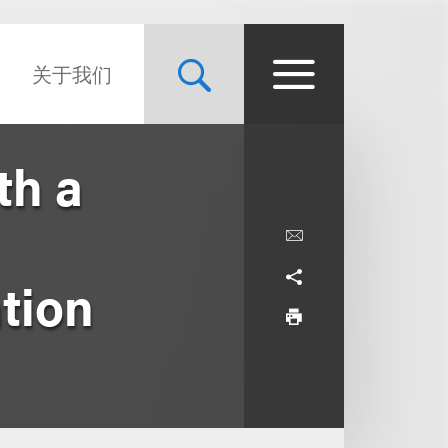
关于我们
th a
tion