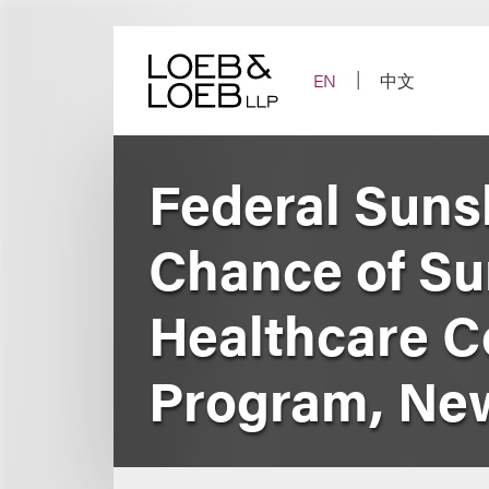
Skip
to
content
EN
中文
Federal Suns
Chance of Su
Healthcare C
Program, New