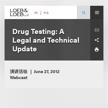
Skip
to
content
中文
EN
Drug Testing: A
Legal and Technical
Update
演讲活动
June 27, 2012
Webcast