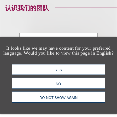
认识我们的团队
Scott Zolke
It looks like we may have content for your preferred
language. Would you like to view this page in English?
合伙人
+1.310.282.2299
Email
YES
NO
DO NOT SHOW AGAIN