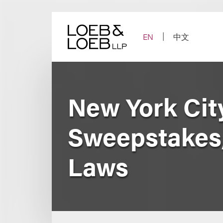
Skip
to
content
EN
中文
New York Cit
Sweepstakes,
Laws