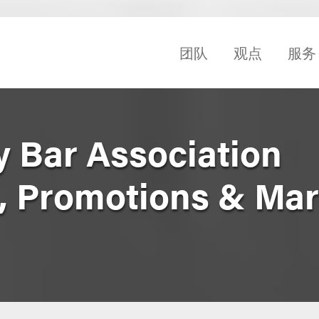
团队
观点
服务
y Bar Association
 Promotions & Mar