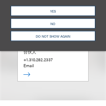
YES
NO
DO NOT SHOW AGAIN
Marc S. Cohen
合伙人
+1.310.282.2337
Email