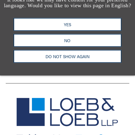
language. Would you like to view this page in English?
YES
洛杉矶
纽约
芝加哥
那什维尔
华盛顿特区
旧金山
泰森斯
代表处
NO
香港
DO NOT SHOW AGAIN
LinkedIn
Facebook
X
YouTube
联系我们
隐私政策
使用条款
订阅中心