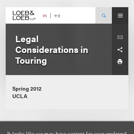
Skip
to
content
中文
EN
Legal
Considerations in
Touring
Spring 2012
UCLA
It looks like we may have content for your preferred