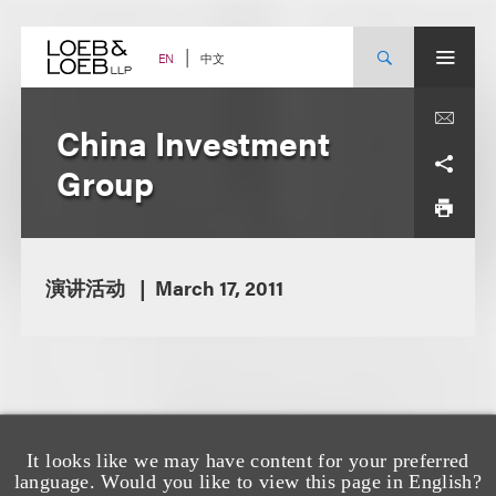
Skip
to
content
中文
EN
China Investment
Group
演讲活动
March 17, 2011
It looks like we may have content for your preferred
language. Would you like to view this page in English?