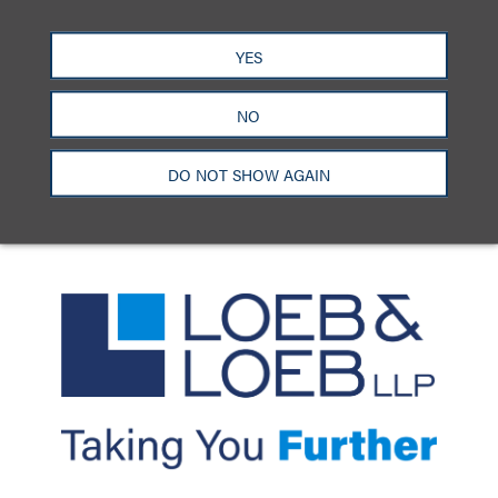
洛杉矶
纽约
芝加哥
那什维尔
YES
华盛顿特区
旧金山
泰森斯
代表处
香港
NO
LinkedIn
Facebook
X
YouTube
联系我们
隐私政策
使用条款
订阅中心
DO NOT SHOW AGAIN