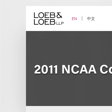
Skip
to
content
EN
中文
2011 NCAA C