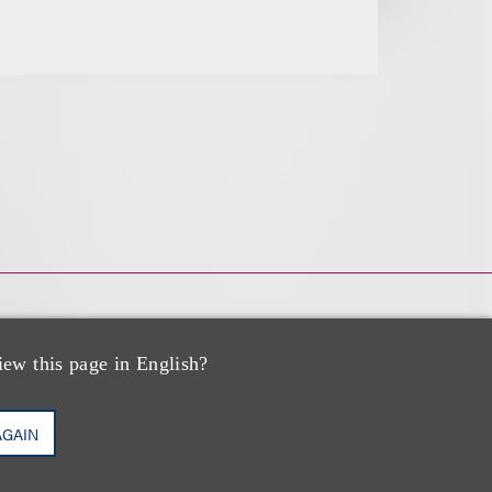
iew this page in English?
AGAIN
rs