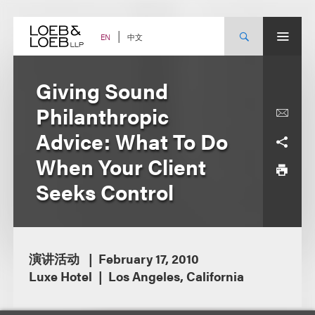
Skip
to
content
中文
EN
Giving Sound
Philanthropic
Advice: What To Do
When Your Client
Seeks Control
演讲活动
February 17, 2010
Luxe Hotel
Los Angeles, California