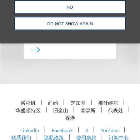
Mark J. Goldberg
NO
合伙人
DO NOT SHOW AGAIN
+1.212.407.4925
Email
洛杉矶
纽约
芝加哥
那什维尔
华盛顿特区
旧金山
泰森斯
代表处
香港
LinkedIn
Facebook
X
YouTube
联系我们
隐私政策
使用条款
订阅中心