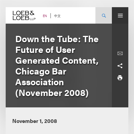
Skip
to
content
中文
EN
Down the Tube: The
Future of User
Generated Content,
Chicago Bar
Association
(November 2008)
November 1, 2008