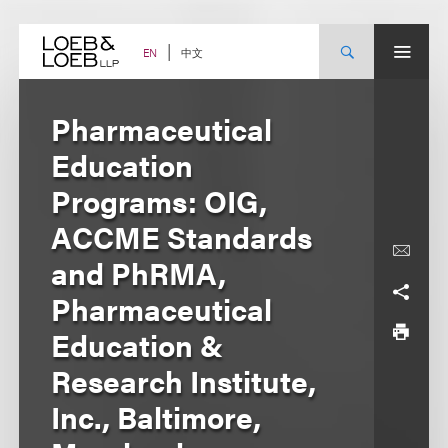
Skip
to
content
中文
EN
Pharmaceutical
Education
Programs: OIG,
ACCME Standards
and PhRMA,
Pharmaceutical
Education &
Research Institute,
Inc., Baltimore,